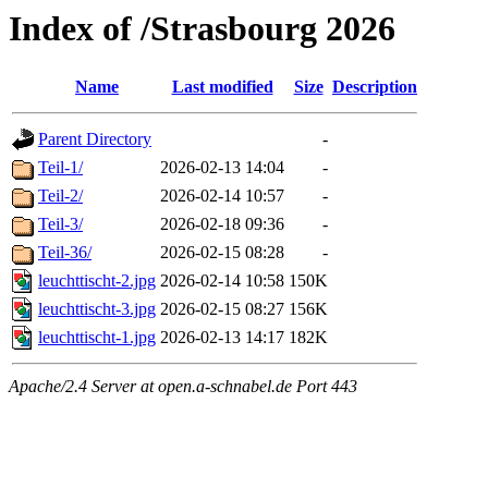
Index of /Strasbourg 2026
Name
Last modified
Size
Description
Parent Directory
-
Teil-1/
2026-02-13 14:04
-
Teil-2/
2026-02-14 10:57
-
Teil-3/
2026-02-18 09:36
-
Teil-36/
2026-02-15 08:28
-
leuchttischt-2.jpg
2026-02-14 10:58
150K
leuchttischt-3.jpg
2026-02-15 08:27
156K
leuchttischt-1.jpg
2026-02-13 14:17
182K
Apache/2.4 Server at open.a-schnabel.de Port 443